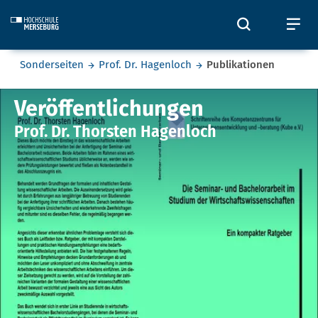
Skip to main content
Öffnet und
Öf
Sie befinden sich hier:
Sonderseiten
Prof. Dr. Hagenloch
Publikationen
Publikationen
Veröffentlichungen
Prof. Dr. Thorsten Hagenloch