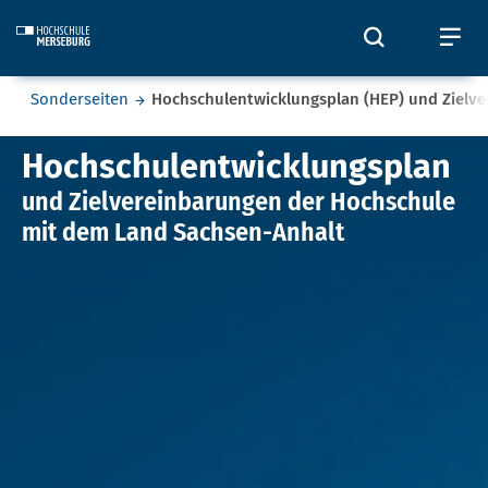
Skip to main content
Öffnet und
Öf
Sie befinden sich hier:
Sonderseiten
Hochschulentwicklungsplan (HEP) und Zielv
Hochschulentwicklungsplan (HE
Hochschulentwicklungsplan
und Zielvereinbarungen der Hochschule
mit dem Land Sachsen-Anhalt