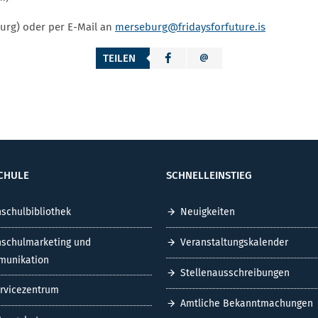
urg) oder per E-Mail an
merseburg
@fridaysforfuture.is
TEILEN
CHULE
SCHNELLEINSTIEG
schulbibliothek
Neuigkeiten
schulmarketing und
Veranstaltungskalender
unikation
Stellenausschreibungen
ervicezentrum
Amtliche Bekanntmachungen