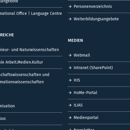
tangebote
Personenverzeichnis
rnational Office | Language Centre
Weiterbildungsangebote
REICHE
MEDIEN
nieur- und Naturwissenschaften
Webmail
ale Arbeit.Medien.Kultur
Intranet (SharePoint)
schaftswissenschaften und
HIS
rmationswissenschaften
HoMe-Portal
ILIAS
nisation
Medienportal
pus