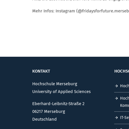
Mehr Infos: Instagram (@fridaysforfuture.merseb
KONTAKT
HOCHS
Hochschule Merseburg
Hoch
University of Applied Sciences
Hoch
Eberhard-Leibnitz-Straße 2
Komm
06217 Merseburg
IT-S
Deutschland