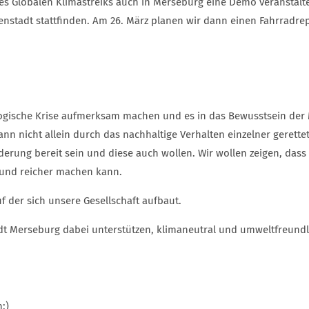
 des Globalen Klimastreiks auch in Merseburg eine Demo veranstalt
nnenstadt stattfinden. Am 26. März planen wir dann einen Fahrra
gische Krise aufmerksam machen und es in das Bewusstsein der Me
n nicht allein durch das nachhaltige Verhalten einzelner gerette
derung bereit sein und diese auch wollen. Wir wollen zeigen, dass
 und reicher machen kann.
f der sich unsere Gesellschaft aufbaut.
dt Merseburg dabei unterstützen, klimaneutral und umweltfreundl
:)