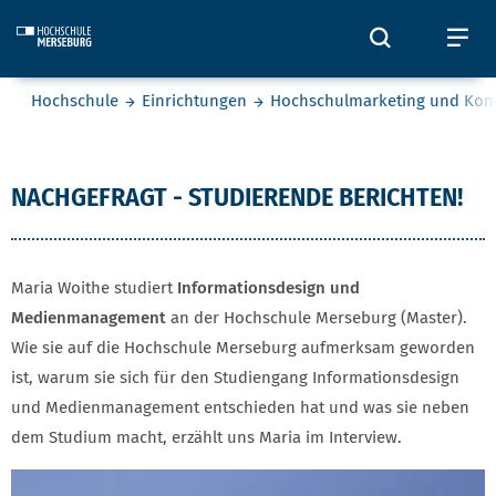
Skip to main content
Öffnet und
Öf
Sie befinden sich hier:
Hochschule
Einrichtungen
Hochschulmarketing und Ko
Maria Woithe
NACHGEFRAGT - STUDIERENDE BERICHTEN!
Maria Woithe studiert
Informationsdesign und
Medienmanagement
an der Hochschule Merseburg (Master).
Wie sie auf die Hochschule Merseburg aufmerksam geworden
ist, warum sie sich für den Studiengang Informationsdesign
und Medienmanagement entschieden hat und was sie neben
dem Studium macht, erzählt uns Maria im Interview.