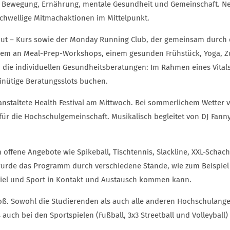
m Bewegung, Ernährung, mentale Gesundheit und Gemeinschaft. Ne
hwellige Mitmachaktionen im Mittelpunkt.
ut – Kurs sowie der Monday Running Club, der gemeinsam durch d
erem an Meal-Prep-Workshops, einem gesunden Frühstück, Yoga,
die individuellen Gesundheitsberatungen: Im Rahmen eines Vital
inütige Beratungsslots buchen.
ranstaltete Health Festival am Mittwoch. Bei sommerlichem Wetter
ür die Hochschulgemeinschaft. Musikalisch begleitet von DJ Fanny
ffene Angebote wie Spikeball, Tischtennis, Slackline, XXL-Schach
urde das Programm durch verschiedene Stände, wie zum Beispiel 
Spiel und Sport in Kontakt und Austausch kommen kann.
oß. Sowohl die Studierenden als auch alle anderen Hochschulangeh
 auch bei den Sportspielen (Fußball, 3x3 Streetball und Volleyball