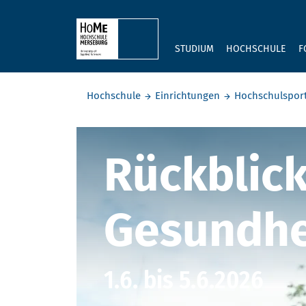
Skip to main content
STUDIUM
HOCHSCHULE
F
Sie befinden sich hier:
Hochschule
Einrichtungen
Hochschulspor
Sport- und
Rückblick
Gesundhe
1.6. bis 5.6.2026