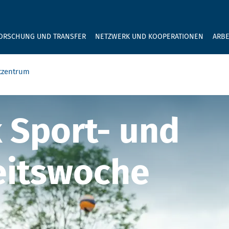
GEBEN SIE H
ORSCHUNG UND TRANSFER
NETZWERK UND KOOPERATIONEN
ARBE
tzentrum
 Health Festiva
 Sport- und
itswoche