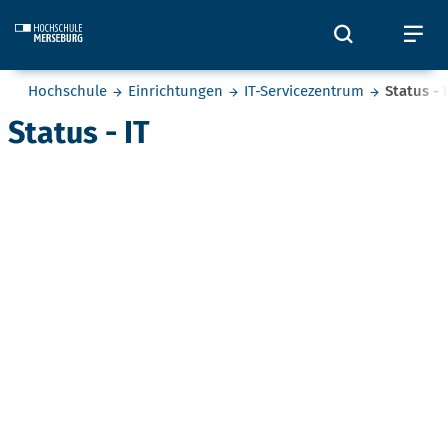
Skip to main content
Öffnet und
Öf
Sie befinden sich hier:
Hochschule
Einrichtungen
IT-Servicezentrum
Status - 
Status - IT