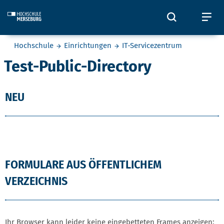
Skip to main content
Öffnet und
Öf
Sie befinden sich hier:
Hochschule
Einrichtungen
IT-Servicezentrum
Test-Public-Directory
NEU
FORMULARE AUS ÖFFENTLICHEM
VERZEICHNIS
Ihr Browser kann leider keine eingebetteten Frames anzeigen: