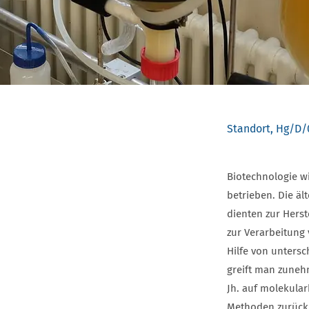
Standort, Hg/D/
Biotechnologie w
betrieben. Die ä
dienten zur Hers
zur Verarbeitung
Hilfe von untersc
greift man zuneh
Jh. auf molekula
Methoden zurück,