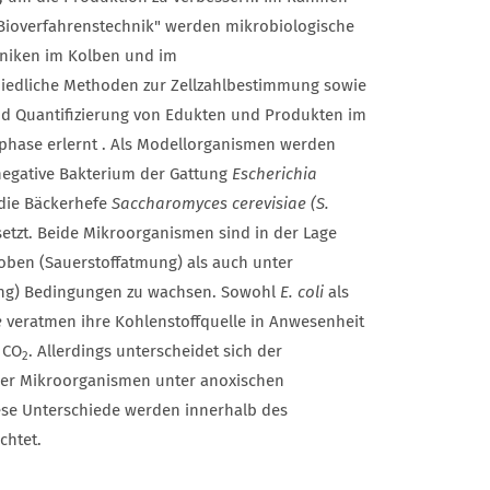
Bioverfahrenstechnik" werden mikrobiologische
hniken im Kolben und im
hiedliche Methoden zur Zellzahlbestimmung sowie
und Quantifizierung von Edukten und Produkten im
hase erlernt . Als Modellorganismen werden
egative Bakterium der Gattung
Escherichia
die Bäckerhefe
Saccharomyces cerevisiae (S.
etzt. Beide Mikroorganismen sind in der Lage
oben (Sauerstoffatmung) als auch unter
ng) Bedingungen zu wachsen. Sowohl
E. coli
als
e
veratmen ihre Kohlenstoffquelle in Anwesenheit
 CO
. Allerdings unterscheidet sich der
2
der Mikroorganismen unter anoxischen
se Unterschiede werden innerhalb des
chtet.