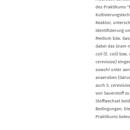
des Praktikums "
Kultivierungstec
Reaktor, untersc
Identifizierung 
Medium bzw. Gasp
dabei das Gram-n
coli (E. coli)
bzw. 
cerevisiae)
einges
sowohl unter aer
anaeroben (Gäru
auch
S. cerevisia
von Sauerstoff zu
Stoffwechsel bei
Bedingungen. Die
Praktikums beleu