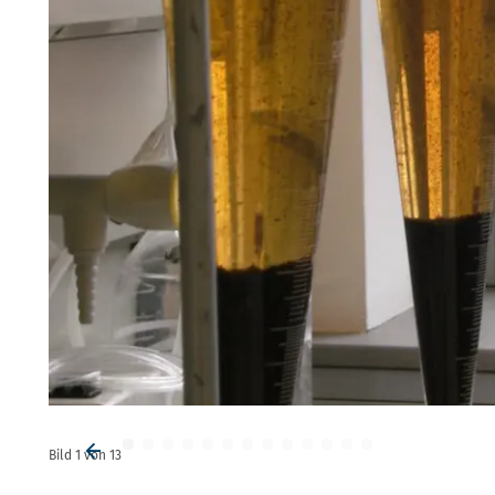
Bild
1
von
13
Vorheriges Element