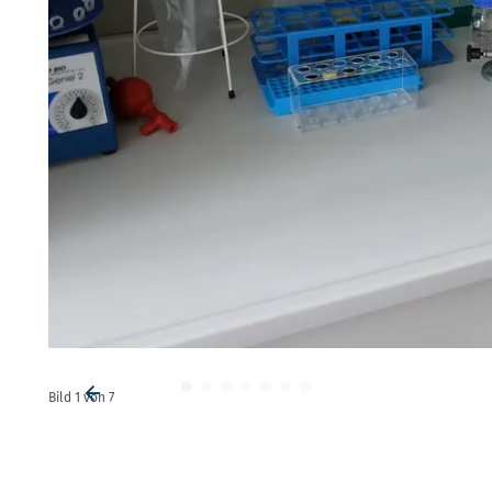
Bild
1
von
7
Vorheriges Element