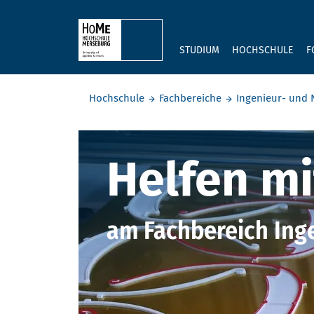
Skip to main content
STUDIUM
HOCHSCHULE
F
Sie befinden sich hier:
Hochschule
Fachbereiche
Ingenieur- und 
Helfen mit
Helfen mi
am Fachbereich Ing