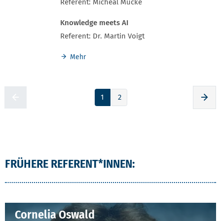
Referent: Micheal Mücke
Knowledge meets AI
Referent: Dr. Martin Voigt
Mehr
1
2
Zur voherigen Seite
Zur
FRÜHERE REFERENT*INNEN:
Cornelia Oswald