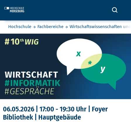
Skip to main content
Öffne
Sie befinden sich hier:
Hochschule
Fachbereiche
Wirtschaftswissenschaften un
Wirtschaftsinformatikgespräch
06.05.2026 | 17:00 - 19:30 Uhr | Foyer
Bibliothek | Hauptgebäude