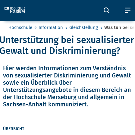
Skip to main content
Öffnet un
Ö
Sie befinden sich hier:
Hochschule
Information
Gleichstellung
Was tun bei se
Unterstützung bei sexualisierter
Was tun bei sexualisierter Disk
Gewalt und Diskriminierung?
Hier werden Informationen zum Verständnis
von sexualisierter Diskriminierung und Gewalt
sowie ein Überblick über
Unterstützungsangebote in diesem Bereich an
der Hochschule Merseburg und allgemein in
Sachsen-Anhalt kommuniziert.
ÜBERSICHT