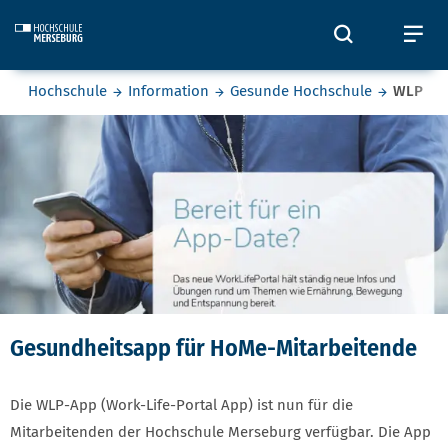
Skip to main content
Öffnet und
Öf
Sie befinden sich hier:
Hochschule
Information
Gesunde Hochschule
WLP
WLP
Gesundheitsapp für HoMe-Mitarbeitende
Die WLP-App (Work-Life-Portal App) ist nun für die
Mitarbeitenden der Hochschule Merseburg verfügbar. Die App