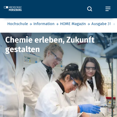
Skip to main content
Öffnet und
Öf
Sie befinden sich hier:
Hochschule
Information
HOME Magazin
Ausgabe 31
Chemie erleben, Zukunft gestal
Chemie erleben, Zukunft
gestalten