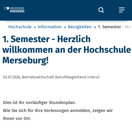
Skip to main content
Öffnet und
Öf
Sie befinden sich hier:
Hochschule
Information
Neuigkeiten
1. Semester - He
1. Semester - Herzlich
willkommen an der Hochschule
Merseburg!
03.07.2026,
Betriebswirtschaft (berufsbegleitend intern)
Dies ist Ihr vorläufiger Stundenplan.
Wie Sie sich für Ihre Vorlesungen anmelden, zeigen wir
Ihnen vor Ort.