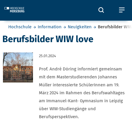
Skip to main content
Öffnet und
Öf
Sie befinden sich hier:
Hochschule
Information
Neuigkeiten
Berufsbilder WIW
Berufsbilder WIW love
25.01.2024
Prof. André Döring informiert gemeinsam
mit dem Masterstudierenden Johannes
Müller interessierte SchülerInnen am 19.
März 2024 im Rahmen des Berufswahltages
am Immanuel-Kant- Gymnasium in Leipzig
über WIW-Studiengänge und
Berufsperspektiven.