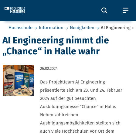
Skip to main content
Öffnet und
Öf
Sie befinden sich hier:
Hochschule
Information
Neuigkeiten
AI Engineering n
AI Engineering nimmt die
„Chance“ in Halle wahr
26.02.2024
Das Projektteam AI Engineering
präsentierte sich am 23. und 24. Februar
2024 auf der gut besuchten
Ausbildungsmesse "Chance" in Halle.
Neben zahlreichen
Ausbildungsmöglichkeiten stellten sich
auch viele Hochschulen vor Ort dem