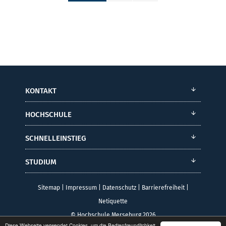
KONTAKT
HOCHSCHULE
SCHNELLEINSTIEG
STUDIUM
Sitemap
|
Impressum
|
Datenschutz
|
Barrierefreiheit
|
Netiquette
© Hochschule Merseburg 2026
Diese Webseite verwendet Cookies, um die Bedienfreundlichkeit