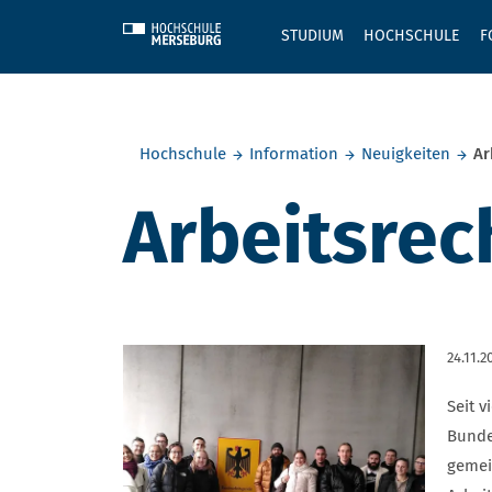
Skip to main content
STUDIUM
HOCHSCHULE
F
Sie befinden sich hier:
Hochschule
Information
Neuigkeiten
Ar
Arbeitsrec
24.11.2
Seit 
Bunde
gemei