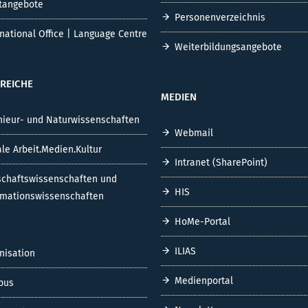
tangebote
Personenverzeichnis
rnational Office | Language Centre
Weiterbildungsangebote
REICHE
MEDIEN
nieur- und Naturwissenschaften
Webmail
ale Arbeit.Medien.Kultur
Intranet (SharePoint)
schaftswissenschaften und
HIS
rmationswissenschaften
HoMe-Portal
ILIAS
nisation
Medienportal
pus