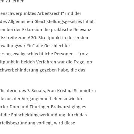
ten zu lernen.
ienschwerpunktes Arbeitsrecht“ und der
des Allgemeinen Gleichstellungsgesetzes Inhalt
den bei der Exkursion die praktische Relevanz
streite zum AGG: Streitpunkt in der ersten
rwaltungswirt*in“ alle Geschlechter
rson, zweigeschlechtliche Personen – trotz
itpunkt in beiden Verfahren war die Frage, ob
Schwerbehinderung gegeben habe, die das
ichterin des 7. Senats, Frau Kristina Schmidt zu
eile aus der Vergangenheit ebenso wie für
urter Dom und Thüringer Bratwurst ging es
auf die Entscheidungsverkündung durch das
rteilsbegründung vorliegt, wird diese