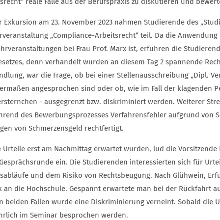
srecht“ reale Fälle aus der Berufspraxis zu diskutieren und bewer
r Exkursion am 23. November 2023 nahmen Studierende des „Stud
rveranstaltung „Compliance-Arbeitsrecht“ teil. Da die Anwendung 
ehrveranstaltungen bei Frau Prof. Marx ist, erfuhren die Studieren
esetzes, denn verhandelt wurden an diesem Tag 2 spannende Rechts
dlung, war die Frage, ob bei einer Stellenausschreibung „Dipl. Ve
hermaßen angesprochen sind oder ob, wie im Fall der klagenden Pe
rsternchen - ausgegrenzt bzw. diskriminiert werden. Weiterer Stre
hrend des Bewerbungsprozesses Verfahrensfehler aufgrund von 
agen von Schmerzensgeld rechtfertigt.
 Urteile erst am Nachmittag erwartet wurden, lud die Vorsitzende R
 Gesprächsrunde ein. Die Studierenden interessierten sich für Urt
tsabläufe und dem Risiko von Rechtsbeugung. Nach Glühwein, Erf
k an die Hochschule. Gespannt erwartete man bei der Rückfahrt 
In beiden Fällen wurde eine Diskriminierung verneint. Sobald die U
hrlich im Seminar besprochen werden.