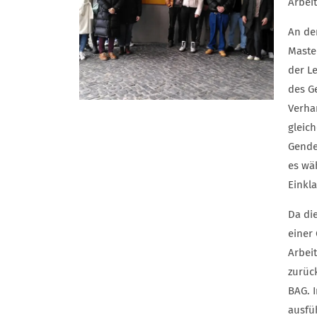
Arbeit
An de
Maste
der L
des G
Verhan
gleic
Gende
es wä
Einkl
Da die
einer
Arbei
zurüc
BAG. 
ausfü