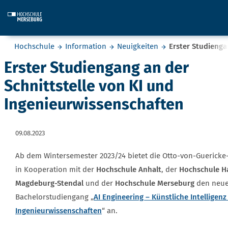
Skip to main content
Sie befinden sich hier:
Hochschule
Information
Neuigkeiten
Erster Studienga
Erster Studiengang an der
Schnittstelle von KI und
Ingenieurwissenschaften
09.08.2023
Ab dem Wintersemester 2023/24 bietet die Otto-von-Guericke
in Kooperation mit der
Hochschule Anhalt
, der
Hochschule H
Magdeburg-Stendal
und der
Hochschule Merseburg
den neuen
Bachelorstudiengang „
AI Engineering – Künstliche Intelligenz
Ingenieurwissenschaften
“ an.