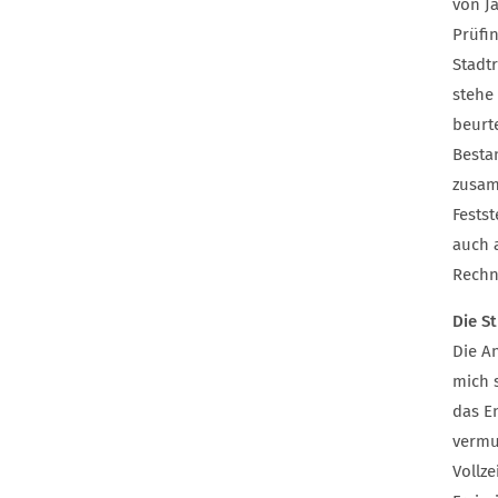
von J
Prüfi
Stadt
stehe
beurt
Besta
zusam
Fests
auch 
Rechn
Die St
Die A
mich 
das E
vermut
Vollz