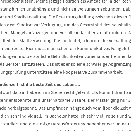
ahresabschlüssen. Meine jetzige Position als Amtsleiter in der Re
nstanz bin ich unabhängig und nicht an Weisungen gebunden. Dabe
rat und Stadtverwaltung. Die Erwartungshaltung zwischen diesen O
 ich dem Stadtrat zur Verfügung, um das Gesamtbild des haushalt
eilen, Mängel aufzuzeigen und vor allem darüber zu informieren. A
ndteil der Stadtverwaltung. Das bedeutet, ich prüfe die Verwaltun
menarbeite. Hier muss man schon ein kommunikatives Feingefühl
tellungen und persönliche Befindlichkeiten voneinander trennen kön
als Berater aufzutreten. Das ist ebenso eine schwierige Abgrenzun
ungsprüfung unterstützen eine kooperative Zusammenarbeit.
udienzeit ist die beste Zeit des Lebens…
ntwort darauf habe ich im Steuerrecht gelernt: „Es kommt drauf an
sehr entspannte und unterhaltsame 3 Jahre. Der Master ging nur 2
nde herbeigesehnt. Das Empfinden hängt auch vom über die Zeit 
lich sehr individuell. Im Bachelor hatte ich sehr viel Freizeit un
eit studiert und die einzige Herausforderung nebenher war im Ba