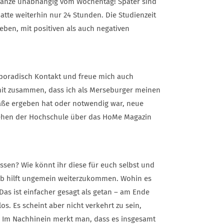
s Ganze unabhängig vom Wochentag! Später sind
atte weiterhin nur 24 Stunden. Die Studienzeit
eben, mit positiven als auch negativen
sporadisch Kontakt und freue mich auch
mit zusammen, dass ich als Merseburger meinen
Maße ergeben hat oder notwendig war, neue
hehen der Hochschule über das HoMe Magazin
ssen? Wie könnt ihr diese für euch selbst und
ieb hilft ungemein weiterzukommen. Wohin es
 Das ist einfacher gesagt als getan – am Ende
os. Es scheint aber nicht verkehrt zu sein,
. Im Nachhinein merkt man, dass es insgesamt