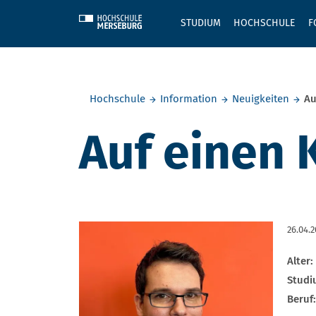
Skip to main content
STUDIUM
HOCHSCHULE
F
Sie befinden sich hier:
Hochschule
Information
Neuigkeiten
Au
Auf einen 
26.04.
Alter:
Studi
Beruf