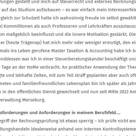
efungen gestellt und mich auf Steuerrecht und externes Rechnungs
r auf das Studium aufzubauen – es war einfach mein Interessenfel
rgleich zur Schulzeit hatte ich wahnsinnig Freude im selbst gewäh
l Kommilitonen als auch Professoren und Lehrkräften auszutausc
um maßgeblich beeinflusst und die innere Motivation gestärkt. Di
er (heute Trägenap) hat mich mehr oder weniger ermutigt, den e
amals ins Leben gerufene Master Taxation & Accounting habe ich 
nddessen war ich in einer Steuerberatungskanzlei beschäftigt und
 Tage an der HoMe verbracht. An praktischer Anwendung der Theor
te und lebhafte Zeiten, mit zum Teil straff geplanten aber auch o
neten und familienfreundlichen Lebensplan bin ich später als Jahr
k in den öffentlichen Dienst gewechselt und nun seit Mitte 2022 A
verwaltung Merseburg.
sforderungen und Anforderungen in meinem Berufsfeld….
egriff der Rechnungsprüfung ist etwas sperrig – ich prüfe nicht 
ltungshandeln idealerweise anhand von internen Kontrollsysteme