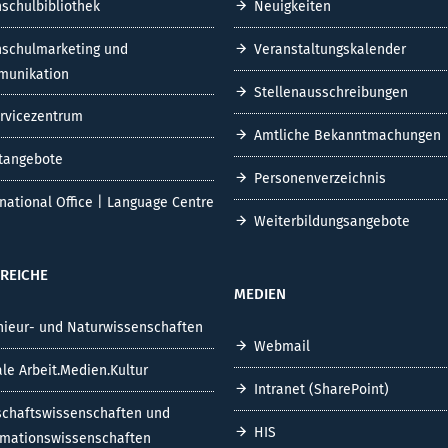
schulbibliothek
Neuigkeiten
schulmarketing und
Veranstaltungskalender
unikation
Stellenausschreibungen
ervicezentrum
Amtliche Bekanntmachungen
tangebote
Personenverzeichnis
rnational Office | Language Centre
Weiterbildungsangebote
REICHE
MEDIEN
nieur- und Naturwissenschaften
Webmail
ale Arbeit.Medien.Kultur
Intranet (SharePoint)
schaftswissenschaften und
HIS
rmationswissenschaften