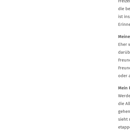
Freiz
die b
ist i
Erinn
Meine
Eher 
darüb
Freun
Freun
oder a
Mein 
Werde
die A
gehen 
sieht 
etapp