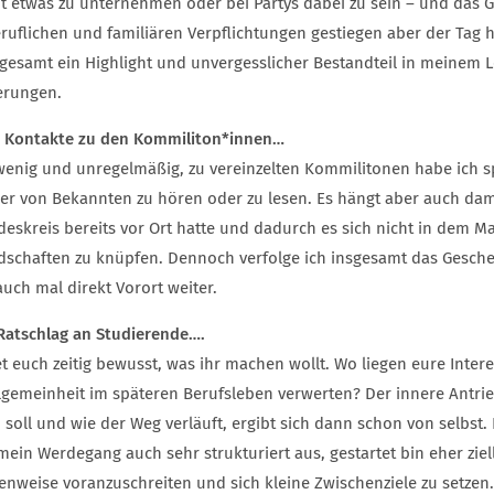
eit etwas zu unternehmen oder bei Partys dabei zu sein – und da
eruflichen und familiären Verpflichtungen gestiegen aber der Tag h
nsgesamt ein Highlight und unvergesslicher Bestandteil in meinem L
erungen.
 Kontakte zu den Kommiliton*innen…
wenig und unregelmäßig, zu vereinzelten Kommilitonen habe ich 
er von Bekannten zu hören oder zu lesen. Es hängt aber auch da
deskreis bereits vor Ort hatte und dadurch es sich nicht in dem 
dschaften zu knüpfen. Dennoch verfolge ich insgesamt das Gesc
uch mal direkt Vorort weiter.
Ratschlag an Studierende….
t euch zeitig bewusst, was ihr machen wollt. Wo liegen eure Intere
llgemeinheit im späteren Berufsleben verwerten? Der innere Antr
soll und wie der Weg verläuft, ergibt sich dann schon von selbst.
mein Werdegang auch sehr strukturiert aus, gestartet bin eher ziell
enweise voranzuschreiten und sich kleine Zwischenziele zu setzen