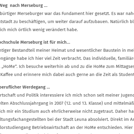
Weg nach Merseburg ...
ebürtiger Merseburger war das Fundament hier gesetzt. Es war nahe
tstadt zu beschäftigen, um weiter darauf aufzubauen. Natürlich bl
ich mich örtlich wenig verändert habe.
ochschule Merseburg ist für mich...
htiger Bestandteil meiner Heimat und wesentlicher Baustein in me
ngänge habe ich hier viel Zeit verbracht. Das individuelle, famili
l „HoMe“. Ich besuche weiterhin ab und zu die HoMe zum Mittagses
 Kaffee und erinnere mich dabei auch gerne an die Zeit als Student
beruflicher Werdegang …
irtschaft und Politik interessiere ich mich schon seit meiner Jug
lten Abschlussjahrgang in 2007 (12. und 13. Klasse) und mittelmä
 ich mir ein Studium auch ehrlicherweise nicht zugetraut. Daher h
ltungsfachangestellten bei der Stadt Leuna absolviert. Direkt im 
lorstudiengang Betriebswirtschaft an der HoMe entschieden. Hier h