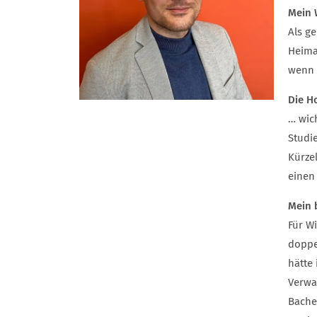
Mein 
Als g
Heima
wenn 
Die H
… wic
Studie
Kürze
einen
Mein 
Für W
doppe
hätte
Verwa
Bache