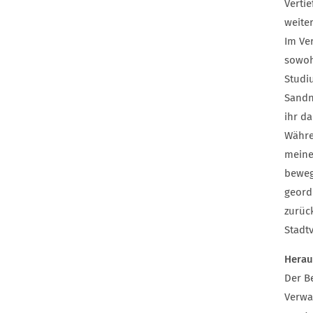
Verti
weite
Im Ve
sowoh
Studi
Sandn
ihr d
Währe
meine
beweg
geord
zurüc
Stadt
Herau
Der B
Verwa