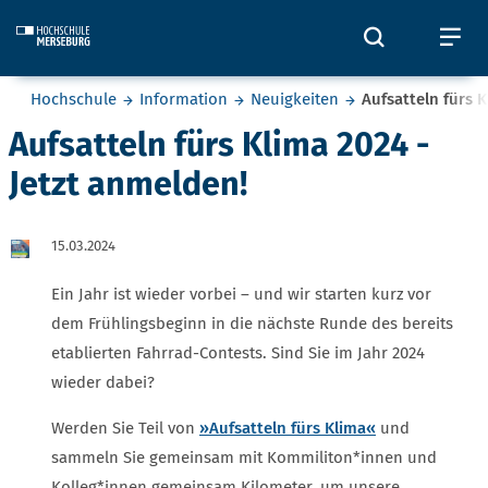
Skip to main content
Öffnet und
Öf
Sie befinden sich hier:
Hochschule
Information
Neuigkeiten
Aufsatteln fürs 
Aufsatteln fürs Klima 2024 -
Jetzt anmelden!
15.03.2024
Ein Jahr ist wieder vorbei – und wir starten kurz vor
dem Frühlingsbeginn in die nächste Runde des bereits
etablierten Fahrrad-Contests. Sind Sie im Jahr 2024
wieder dabei?
Werden Sie Teil von
»Aufsatteln fürs Klima«
und
sammeln Sie gemeinsam mit Kommiliton*innen und
Kolleg*innen gemeinsam Kilometer, um unsere