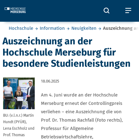
Skip to main content
Öffnet und
Öf
Sie befinden sich hier:
Hochschule
Information
Neuigkeiten
Auszeichnung an
Auszeichnung an der
Hochschule Merseburg für
besondere Studienleistungen
18.06.2025
Am 4. Juni wurde an der Hochschule
Merseburg erneut der Controllingpreis
verliehen – eine Auszeichnung die von
BU: (v.l.n.r.) Martin
Prof. Dr. Thomas Rachfall (Foto rechts),
Hundt (PYÜR),
Professur für Allgemeine
Lena Eschholz und
Prof. Thomas
Betriebswirtschaftslehre,