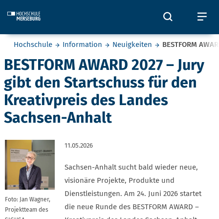
Skip to main content
Öffnet und
Öf
Sie befinden sich hier:
Hochschule
Information
Neuigkeiten
BESTFORM AWARD 
BESTFORM AWARD 2027 – Jury
gibt den Startschuss für den
Kreativpreis des Landes
Sachsen-Anhalt
11.05.2026
Sachsen-Anhalt sucht bald wieder neue,
visionäre Projekte, Produkte und
Dienstleistungen. Am 24. Juni 2026 startet
Foto: Jan Wagner,
die neue Runde des BESTFORM AWARD –
Projektteam des