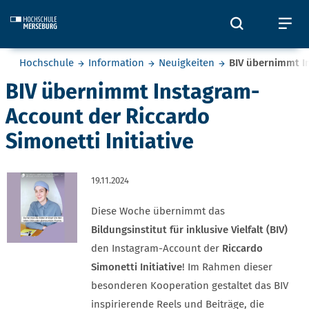
Skip to main content
Öffnet und
Öf
Sie befinden sich hier:
Hochschule
Information
Neuigkeiten
BIV übernimmt In
BIV übernimmt Instagram-
Account der Riccardo
Simonetti Initiative
19.11.2024
Diese Woche übernimmt das
Bildungsinstitut für inklusive Vielfalt (BIV)
den Instagram-Account der
Riccardo
Simonetti Initiative
! Im Rahmen dieser
besonderen Kooperation gestaltet das BIV
inspirierende Reels und Beiträge, die