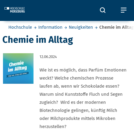
Skip to main content
Öffnet und
Öf
Sie befinden sich hier:
Hochschule
Information
Neuigkeiten
Chemie im Alltag
Chemie im Alltag
12.06.2024
Wie ist es möglich, dass Parfüm Emotionen
weckt? Welche chemischen Prozesse
laufen ab, wenn wir Schokolade essen?
Warum sind Kunststoffe Fluch und Segen
zugleich? Wird es der modernen
Biotechnologie gelingen, künftig Milch
oder Milchprodukte mittels Mikroben
herzustellen?