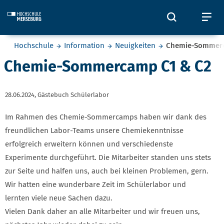
Skip to main content
Öffnet und
Öf
Sie befinden sich hier:
Hochschule
Information
Neuigkeiten
Chemie-Sommerc
Chemie-Sommercamp C1 & C2
28.06.2024,
Gästebuch Schülerlabor
Im Rahmen des Chemie-Sommercamps haben wir dank des
freundlichen Labor-Teams unsere Chemiekenntnisse
erfolgreich erweitern können und verschiedenste
Experimente durchgeführt. Die Mitarbeiter standen uns stets
zur Seite und halfen uns, auch bei kleinen Problemen, gern.
Wir hatten eine wunderbare Zeit im Schülerlabor und
lernten viele neue Sachen dazu.
Vielen Dank daher an alle Mitarbeiter und wir freuen uns,