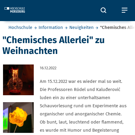
Skip to main content
Öffnet und
Öf
Sie befinden sich hier:
Hochschule
Information
Neuigkeiten
"Chemisches Alle
"Chemisches Allerlei" zu
Weihnachten
16.12.2022
Am 15.12.2022 war es wieder mal so weit.
Die Professoren Rödel und Kaluđerović
luden ein zu einer unterhaltsamen
Schauvorlesung rund um Experimente aus
organischer und anorganischer Chemie.
Ob bunt, laut, leuchtend oder flammend,
es wurde mit Humor und Begeisterung