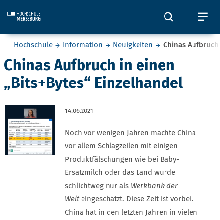
Skip to main content
Öffnet und
Öf
Sie befinden sich hier:
Hochschule
Information
Neuigkeiten
Chinas Aufbruch 
Chinas Aufbruch in einen
„Bits+Bytes“ Einzelhandel
14.06.2021
Noch vor wenigen Jahren machte China
vor allem Schlagzeilen mit einigen
Produktfälschungen wie bei Baby-
Ersatzmilch oder das Land wurde
schlichtweg nur als
Werkbank der
Welt
eingeschätzt. Diese Zeit ist vorbei.
China hat in den letzten Jahren in vielen