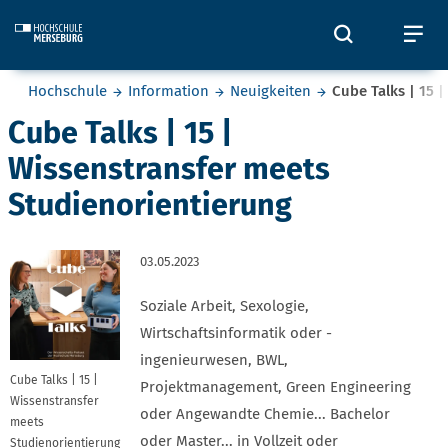
Skip to main content
Öffnet und
Öf
Sie befinden sich hier:
Hochschule
Information
Neuigkeiten
Cube Talks | 15 
Cube Talks | 15 |
Wissenstransfer meets
Studienorientierung
03.05.2023
Soziale Arbeit, Sexologie,
Wirtschaftsinformatik oder -
ingenieurwesen, BWL,
Cube Talks | 15 |
Projektmanagement, Green Engineering
Wissenstransfer
oder Angewandte Chemie... Bachelor
meets
oder Master... in Vollzeit oder
Studienorientierung