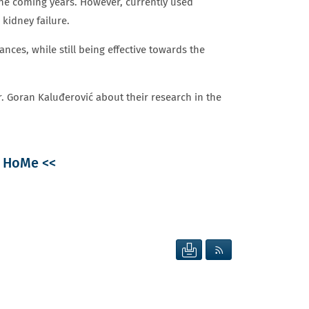
 the coming years. However, currently used
 kidney failure.
ces, while still being effective towards the
Dr. Goran Kaluđerović about their research in the
t HoMe <<
SEITE DRUCKEN
RSS FEED ANZEIG