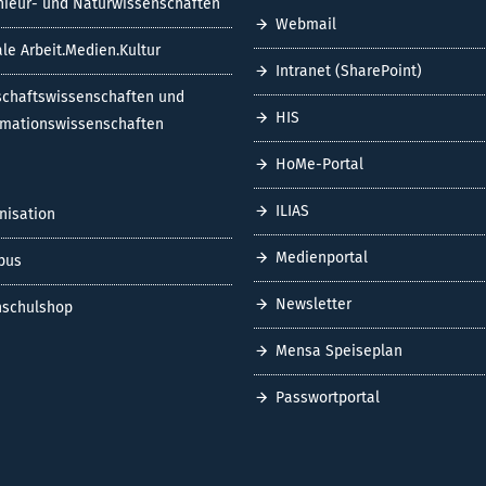
nieur- und Naturwissenschaften
Webmail
ale Arbeit.Medien.Kultur
Intranet (SharePoint)
schaftswissenschaften und
HIS
rmationswissenschaften
HoMe-Portal
ILIAS
nisation
Medienportal
pus
Newsletter
schulshop
Mensa Speiseplan
Passwortportal