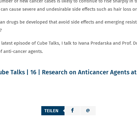
mber of new cancer cases is likely to continue to rise sharply in
can cause severe and undesirable side effects such as hair loss or
n drugs be developed that avoid side effects and emerging resistan
?
 latest episode of Cube Talks, I talk to Ivana Predarska and Prof. 
of anti-cancer agents.
ube Talks | 16 | Research on Anticancer Agents a
TEILEN