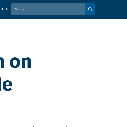
IER IHREN SUCHBEGRIFF EIN
ITEN
Auf der Webseite su
h on
Me