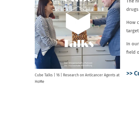
The nu
drugs 
How ca
target
In our
field 
>> C
Cube Talks | 16 | Research on Anticancer Agents at
HoMe