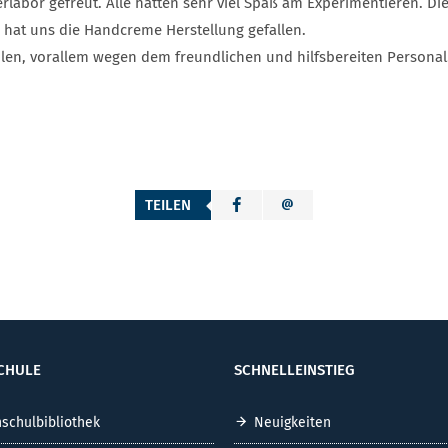
rlabor gefreut. Alle hatten sehr viel Spaß am Experimentieren. Di
 hat uns die Handcreme Herstellung gefallen.
len, vorallem wegen dem freundlichen und hilfsbereiten Personal
TEILEN
CHULE
SCHNELLEINSTIEG
schulbibliothek
Neuigkeiten