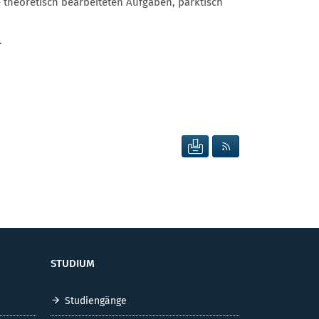
e theoretisch bearbeiteten Aufgaben, parktisch
.
SEITE DRUCKEN
RSS FEED ANZEIG
STUDIUM
Studiengänge