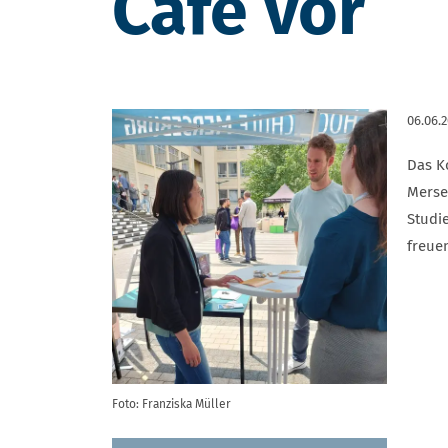
Café vor
06.06.
Das K
Merse
Studi
freue
Foto: Franziska Müller