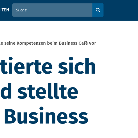
IER IHREN SUCHBEGRIFF EIN
ITEN
Auf der Webseite su
lte seine Kompetenzen beim Business Café vor
ierte sich
d stellte
 Business