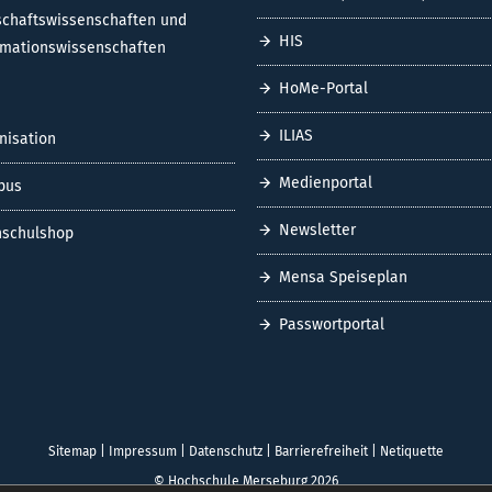
schaftswissenschaften und
HIS
rmationswissenschaften
HoMe-Portal
ILIAS
nisation
Medienportal
pus
Newsletter
schulshop
Mensa Speiseplan
Passwortportal
Sitemap
|
Impressum
|
Datenschutz
|
Barrierefreiheit
|
Netiquette
© Hochschule Merseburg 2026