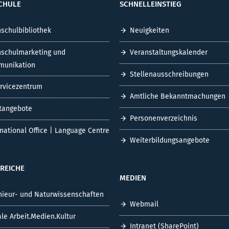
CHULE
SCHNELLEINSTIEG
schulbibliothek
Neuigkeiten
schulmarketing und
Veranstaltungskalender
unikation
Stellenausschreibungen
ervicezentrum
Amtliche Bekanntmachungen
tangebote
Personenverzeichnis
rnational Office | Language Centre
Weiterbildungsangebote
REICHE
MEDIEN
nieur- und Naturwissenschaften
Webmail
ale Arbeit.Medien.Kultur
Intranet (SharePoint)