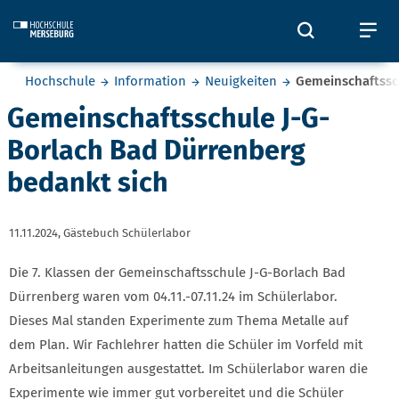
Skip to main content
Öffnet und
Öf
Sie befinden sich hier:
Hochschule
Information
Neuigkeiten
Gemeinschaftssc
Gemeinschaftsschule J-G-
Borlach Bad Dürrenberg
bedankt sich
11.11.2024,
Gästebuch Schülerlabor
Die 7. Klassen der Gemeinschaftsschule J-G-Borlach Bad
Dürrenberg waren vom 04.11.-07.11.24 im Schülerlabor.
Dieses Mal standen Experimente zum Thema Metalle auf
dem Plan. Wir Fachlehrer hatten die Schüler im Vorfeld mit
Arbeitsanleitungen ausgestattet. Im Schülerlabor waren die
Experimente wie immer gut vorbereitet und die Schüler