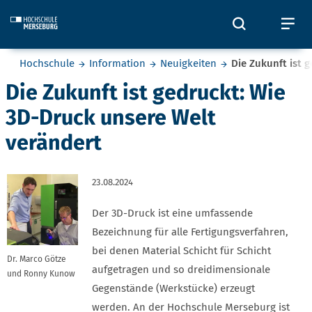
Skip to main content
Öffnet und
Öf
Sie befinden sich hier:
Hochschule
Information
Neuigkeiten
Die Zukunft ist 
Die Zukunft ist gedruckt: Wie
3D-Druck unsere Welt
verändert
23.08.2024
Der 3D-Druck ist eine umfassende
Bezeichnung für alle Fertigungsverfahren,
bei denen Material Schicht für Schicht
Dr. Marco Götze
aufgetragen und so dreidimensionale
und Ronny Kunow
Gegenstände (Werkstücke) erzeugt
werden. An der Hochschule Merseburg ist