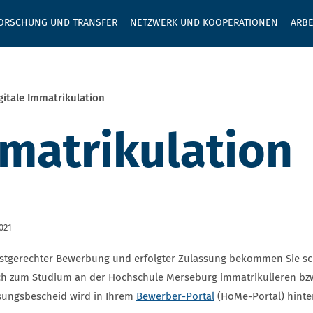
GEBEN SIE H
ORSCHUNG UND TRANSFER
NETZWERK UND KOOPERATIONEN
ARBE
gitale Immatrikulation
mmatrikulation
021
ristgerechter Bewerbung und erfolgter Zulassung bekommen Sie sc
ich zum Studium an der Hochschule Merseburg immatrikulieren bz
sungsbescheid wird in Ihrem
Bewerber-Portal
(HoMe-Portal) hinter