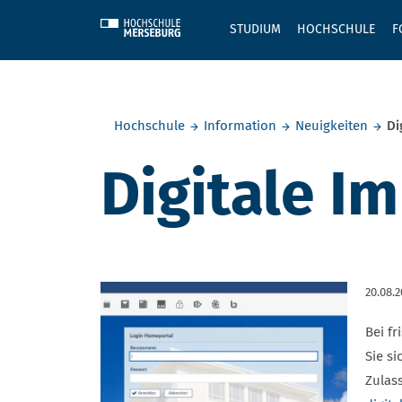
Skip to main content
STUDIUM
HOCHSCHULE
F
Sie befinden sich hier:
Hochschule
Information
Neuigkeiten
Di
Digitale I
20.08.2
Bei f
Sie s
Zulas