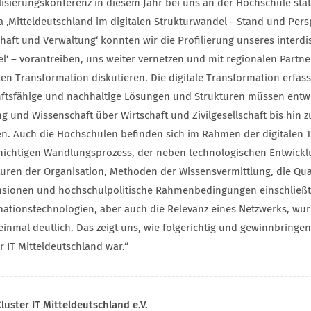
alisierungskonferenz in diesem Jahr bei uns an der Hochschule sta
 ‚Mitteldeutschland im digitalen Strukturwandel - Stand und Pers
chaft und Verwaltung‘ konnten wir die Profilierung unseres interd
l‘ – vorantreiben, uns weiter vernetzen und mit regionalen Partne
len Transformation diskutieren. Die digitale Transformation erfas
ftsfähige und nachhaltige Lösungen und Strukturen müssen entwic
ng und Wissenschaft über Wirtschaft und Zivilgesellschaft bis hin
n. Auch die Hochschulen befinden sich im Rahmen der digitalen 
chichtigen Wandlungsprozess, der neben technologischen Entwickl
turen der Organisation, Methoden der Wissensvermittlung, die Qual
sionen und hochschulpolitische Rahmenbedingungen einschließt
mationstechnologien, aber auch die Relevanz eines Netzwerks, wu
einmal deutlich. Das zeigt uns, wie folgerichtig und gewinnbringe
r IT Mitteldeutschland war.“
---------------------------------------------------------------------------
luster IT Mitteldeutschland e.V.