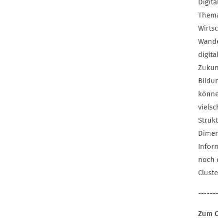
Digit
Thema
Wirts
Wande
digita
Zukun
Bildu
könne
viels
Struk
Dimen
Infor
noch 
Cluste
------
Zum C