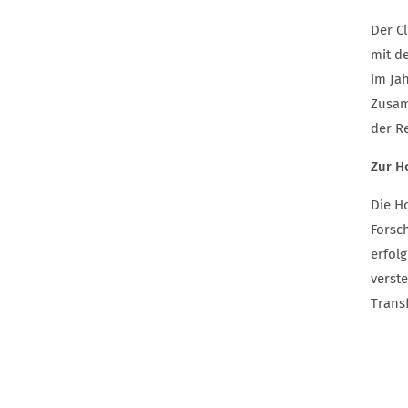
Der C
mit d
im Jah
Zusam
der R
Zur H
Die H
Forsc
erfol
verst
Trans