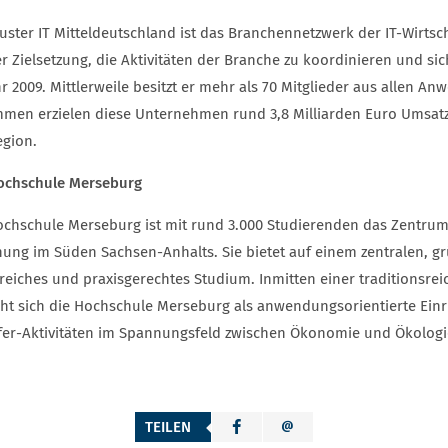
luster IT Mitteldeutschland ist das Branchennetzwerk der IT-Wirts
er Zielsetzung, die Aktivitäten der Branche zu koordinieren und s
r 2009. Mittlerweile besitzt er mehr als 70 Mitglieder aus allen A
men erzielen diese Unternehmen rund 3,8 Milliarden Euro Umsatz 
egion.
ochschule Merseburg
ochschule Merseburg ist mit rund 3.000 Studierenden das Zentru
hung im Süden Sachsen-Anhalts. Sie bietet auf einem zentralen, 
greiches und praxisgerechtes Studium. Inmitten einer traditionsre
eht sich die Hochschule Merseburg als anwendungsorientierte Einr
fer-Aktivitäten im Spannungsfeld zwischen Ökonomie und Ökologie
TEILEN