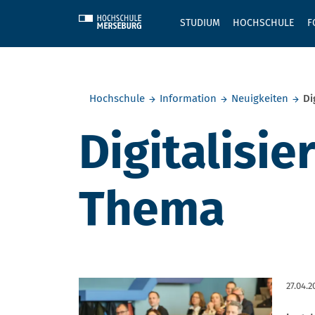
Skip to main content
STUDIUM
HOCHSCHULE
F
Sie befinden sich hier:
Hochschule
Information
Neuigkeiten
Di
Digitalisie
Thema
27.04.2