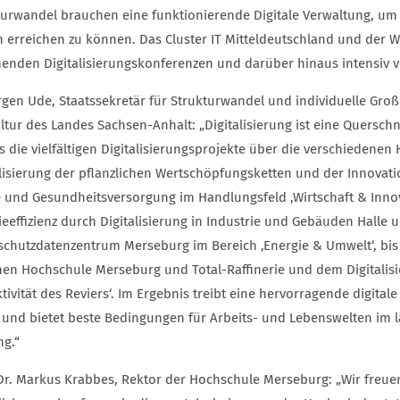
turwandel brauchen eine funktionierende Digitale Verwaltung, um 
n erreichen zu können. Das Cluster IT Mitteldeutschland und der 
nden Digitalisierungskonferenzen und darüber hinaus intensiv v
ürgen Ude, Staatssekretär für Strukturwandel und individuelle Groß
ultur des Landes Sachsen-Anhalt: „Digitalisierung ist eine Quersch
ts die vielfältigen Digitalisierungsprojekte über die verschiedene
alisierung der pflanzlichen Wertschöpfungsketten und der Innovati
e und Gesundheitsversorgung im Handlungsfeld ‚Wirtschaft & Inno
ieeffizienz durch Digitalisierung in Industrie und Gebäuden Hall
schutzdatenzentrum Merseburg im Bereich ‚Energie & Umwelt‘, bi
hen Hochschule Merseburg und Total-Raffinerie und dem Digitalis
ktivität des Reviers‘. Im Ergebnis treibt eine hervorragende digit
 und bietet beste Bedingungen für Arbeits- und Lebenswelten im 
ng.“
 Dr. Markus Krabbes, Rektor der Hochschule Merseburg: „Wir freuen