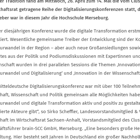
ter Tradition fand am Mittwoch, 26. April zum 14. Mal die vom Clu
chaftsrat getragene Reihe der Digitalisierungskonferenzen statt, 
eber war in diesem Jahr die Hochschule Merseburg.
er diesjährigen Konferenz wurde die digitale Transformation erst
tiert. Wesentliche gemeinsame Treiber der Entwicklung sind der 
turwandel in der Region – aber auch neue Großansiedlungen sowie
tes aus der Politik und Podiumsdiskussionen mit Expertinnen und 
nschaft wurden in drei parallelen Sessions die Themen ‚Innovatione
urwandel und Digitalisierung‘ und ‚Innovation in der Wissenschaft
Mitteldeutsche Digitalisierungskonferenz war mit über 100 Teilnehm
chaft, Wissenschaft und Politik gemeinsam alle Möglichkeiten ha
urwandel und digitale Transformation aktiv und positiv zu gestalt
erte Akteure gibt“, so Sirko Scheffler, Landesvorstandsmitglied & 
haft im Wirtschaftsrat Sachsen-Anhalt, Vorstandsmitglied des Clus
äftsführer brain-SCC GmbH, Merseburg. „Eine besonders große Hera
ltung. Hier besteht seit Jahren in Deutschland ein großer Nachhol