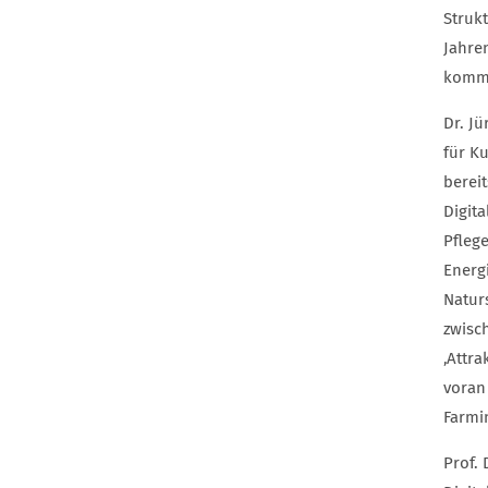
Struk
Jahre
komme
Dr. J
für K
berei
Digit
Pfleg
Energ
Natur
zwisc
‚Attra
voran
Farmi
Prof.