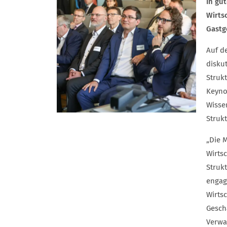
In gu
Wirts
Gastg
Auf d
disku
Struk
Keyno
Wisse
Strukt
„Die 
Wirts
Strukt
engagi
Wirtsc
Gesch
Verwa