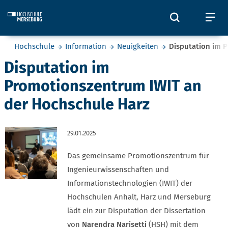
Skip to main content
Öffnet und
Öf
Sie befinden sich hier:
Hochschule
Information
Neuigkeiten
Disputation im 
Disputation im
Promotionszentrum IWIT an
der Hochschule Harz
29.01.2025
Das gemeinsame Promotionszentrum für
Ingenieurwissenschaften und
Informationstechnologien (IWIT) der
Hochschulen Anhalt, Harz und Merseburg
lädt ein zur Disputation der Dissertation
von
Narendra Narisetti
(HSH) mit dem