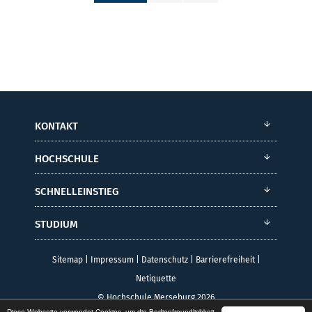
KONTAKT
HOCHSCHULE
SCHNELLEINSTIEG
STUDIUM
Sitemap
|
Impressum
|
Datenschutz
|
Barrierefreiheit
|
Netiquette
© Hochschule Merseburg 2026
Diese Webseite verwendet Cookies, um die Bedienfreundlichkeit