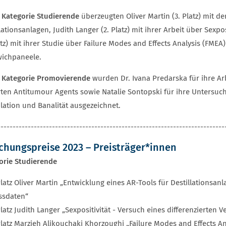
r Kategorie Studierende
überzeugten Oliver Martin (3. Platz) mit de
lationsanlagen, Judith Langer (2. Platz) mit ihrer Arbeit über Sexp
atz) mit ihrer Studie über Failure Modes and Effects Analysis (FMEA)
ichpaneele.
r Kategorie Promovierende
wurden Dr. Ivana Predarska für ihre Arb
rten Antitumour Agents sowie Natalie Sontopski für ihre Untersuc
lation und Banalität ausgezeichnet.
---------------------------------------------------------------------------
chungspreise 2023 – Preisträger*innen
orie Studierende
Platz Oliver Martin „Entwicklung eines AR-Tools für Destillations
ssdaten“
Platz Judith Langer „Sexpositivität - Versuch eines differenzierten 
Platz Marzieh Alikouchaki Khorzoughi „Failure Modes and Effects An