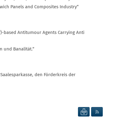
wich Panels and Composites Industry“
V)-based Antitumour Agents Carrying Anti
n und Banalität.“
Saalesparkasse, den Förderkreis der
SEITE DRUCKEN
RSS FEED ANZEIG