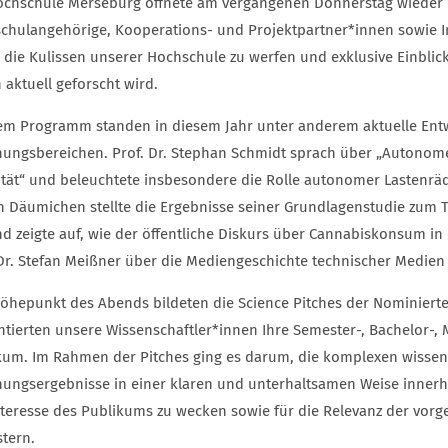
ochschule Merseburg öffnete am vergangenen Donnerstag wieder i
chulangehörige, Kooperations- und Projektpartner*innen sowie In
r die Kulissen unserer Hochschule zu werfen und exklusive Einblic
 aktuell geforscht wird.
em Programm standen in diesem Jahr unter anderem aktuelle Ent
hungsbereichen. Prof. Dr. Stephan Schmidt sprach über „Autonome
ität“ und beleuchtete insbesondere die Rolle autonomer Lastenräd
n Däumichen stellte die Ergebnisse seiner Grundlagenstudie zum T
nd zeigte auf, wie der öffentliche Diskurs über Cannabiskonsum in
 Dr. Stefan Meißner über die Mediengeschichte technischer Medien 
öhepunkt des Abends bildeten die Science Pitches der Nominierte
ntierten unsere Wissenschaftler*innen Ihre Semester-, Bachelor-
kum. Im Rahmen der Pitches ging es darum, die komplexen wissen
hungsergebnisse in einer klaren und unterhaltsamen Weise innerh
nteresse des Publikums zu wecken sowie für die Relevanz der vorge
stern.