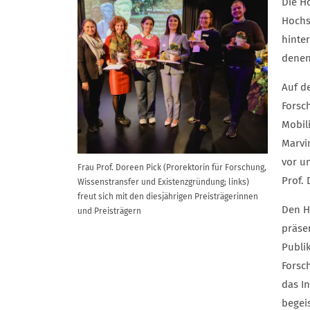
Die H
Hochs
hinte
denen
Auf d
Forsc
Mobil
Marvi
vor u
Frau Prof. Doreen Pick (Prorektorin für Forschung,
Prof.
Wissenstransfer und Existenzgründung; links)
freut sich mit den diesjährigen Preisträgerinnen
Den H
und Preisträgern
präse
Publi
Forsc
das I
begei