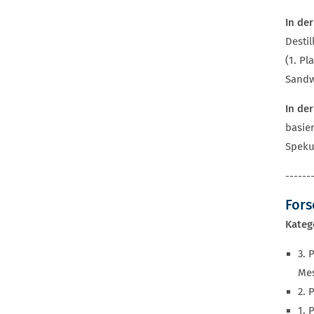
In de
Destil
(1. Pl
Sandw
In de
basie
Speku
------
Fors
Kateg
3. 
Me
2. 
1. 