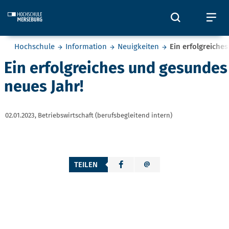
Skip to main content
Öffnet und
Öf
Sie befinden sich hier:
Hochschule
Information
Neuigkeiten
Ein erfolgreiche
Ein erfolgreiches und gesundes
neues Jahr!
02.01.2023,
Betriebswirtschaft (berufsbegleitend intern)
TEILEN