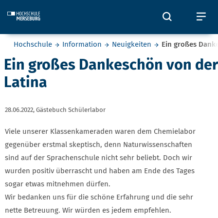
Skip to main content
Öffnet und
Öf
Sie befinden sich hier:
Hochschule
Information
Neuigkeiten
Ein großes Dank
Ein großes Dankeschön von der
Latina
28.06.2022,
Gästebuch Schülerlabor
Viele unserer Klassenkameraden waren dem Chemielabor
gegenüber erstmal skeptisch, denn Naturwissenschaften
sind auf der Sprachenschule nicht sehr beliebt. Doch wir
wurden positiv überrascht und haben am Ende des Tages
sogar etwas mitnehmen dürfen.
Wir bedanken uns für die schöne Erfahrung und die sehr
nette Betreuung. Wir würden es jedem empfehlen.