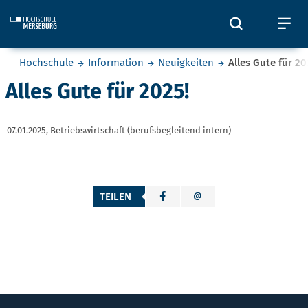
Skip to main content
Öffnet und
Öf
Sie befinden sich hier:
Hochschule
Information
Neuigkeiten
Alles Gute für 20
Alles Gute für 2025!
07.01.2025,
Betriebswirtschaft (berufsbegleitend intern)
TEILEN