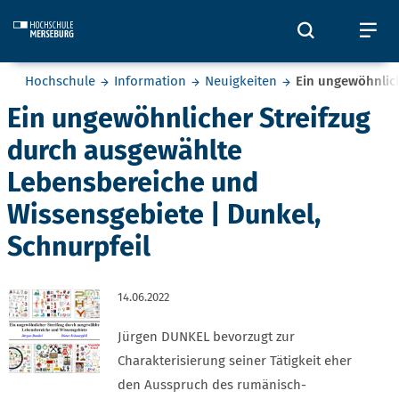
Skip to main content
Öffnet und
Öf
Sie befinden sich hier:
Hochschule
Information
Neuigkeiten
Ein ungewöhnlich
Ein ungewöhnlicher Streifzug
durch ausgewählte
Lebensbereiche und
Wissensgebiete | Dunkel,
Schnurpfeil
14.06.2022
Jürgen DUNKEL bevorzugt zur
Charakterisierung seiner Tätigkeit eher
den Ausspruch des rumänisch-