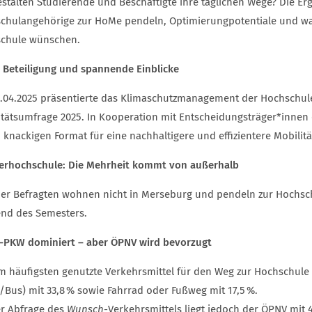
estalten Studierende und Beschäftigte ihre täglichen Wege? Die Er
chulangehörige zur HoMe pendeln, Optimierungpotentiale und was 
chule wünschen.
e Beteiligung und spannende Einblicke
.04.2025 präsentierte das Klimaschutzmanagement der Hochschule
itätsumfrage 2025. In Kooperation mit Entscheidungsträger*inn
 knackigen Format für eine nachhaltigere und effizientere Mobilitä
erhochschule: Die Mehrheit kommt von außerhalb
der Befragten wohnen nicht in Merseburg und pendeln zur Hochsc
nd des Semesters.
t-PKW dominiert – aber ÖPNV wird bevorzugt
m häufigsten genutzte Verkehrsmittel für den Weg zur Hochschule i
/Bus) mit 33,8 % sowie Fahrrad oder Fußweg mit 17,5 %.
er Abfrage des
Wunsch
-Verkehrsmittels liegt jedoch der ÖPNV mit 