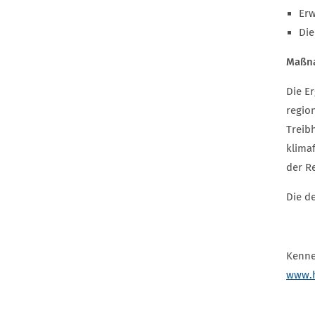
Erw
Die
Maßna
Die E
regio
Treib
klima
der R
Die de
Kenne
www.h