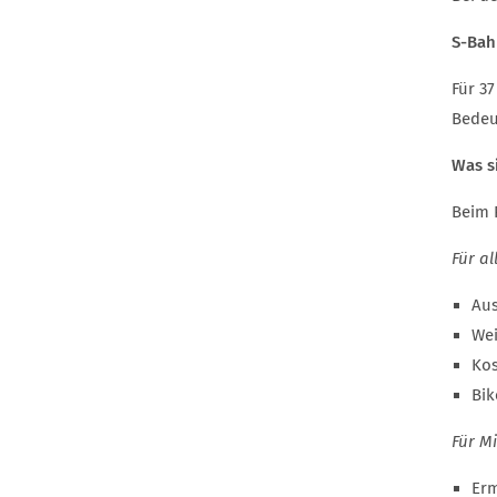
S-Bah
Für 3
Bedeu
Was s
Beim 
Für a
Aus
Wei
Kos
Bik
Für M
Erm