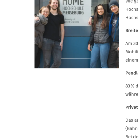
Wie g
Hochs
Hochs
Breit
Am 30
Mobil
einem
Pendl
83 % 
währe
Priva
Das a
(Bahn
Bei d