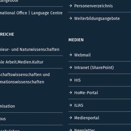
tangebote
Personenverzeichnis
rnational Office | Language Centre
Weiterbildungsangebote
REICHE
MEDIEN
nieur- und Naturwissenschaften
Webmail
ale Arbeit.Medien.Kultur
Intranet (SharePoint)
schaftswissenschaften und
HIS
rmationswissenschaften
HoMe-Portal
ILIAS
nisation
Medienportal
pus
Newsletter