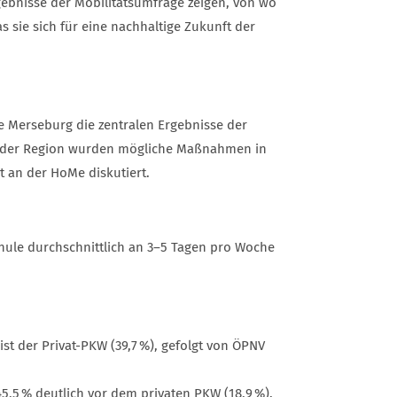
gebnisse der Mobilitätsumfrage zeigen, von wo
sie sich für eine nachhaltige Zukunft der
 Merseburg die zentralen Ergebnisse der
en der Region wurden mögliche Maßnahmen in
t an der HoMe diskutiert.
hule durchschnittlich an 3–5 Tagen pro Woche
st der Privat-PKW (39,7 %), gefolgt von ÖPNV
45,5 % deutlich vor dem privaten PKW (18,9 %).