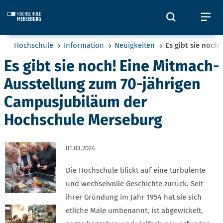
Skip to main content
Öffnet und
Öf
Sie befinden sich hier:
Hochschule
Information
Neuigkeiten
Es gibt sie noc
Es gibt sie noch! Eine Mitmach-
Ausstellung zum 70-jährigen
Campusjubiläum der
Hochschule Merseburg
01.03.2024
Die Hochschule blickt auf eine turbulente
und wechselvolle Geschichte zurück. Seit
ihrer Gründung im Jahr 1954 hat sie sich
etliche Male umbenannt, ist abgewickelt,