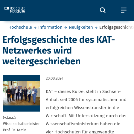
Skip to main content
Öffnet und
Öf
Sie befinden sich hier:
Hochschule
Information
Neuigkeiten
Erfolgsgeschicht
Erfolgsgeschichte des KAT-
Netzwerkes wird
weitergeschrieben
20.08.2024
KAT – dieses Kürzel steht in Sachsen-
Anhalt seit 2006 für systematischen und
erfolgreichen Wissenstransfer in die
Wirtschaft. Mit Unterstützung durch das
(v.l.n.r.):
Wissenschaftsministerium haben die
Wissenschaftsminister
Prof. Dr. Armin
vier Hochschulen für angewandte