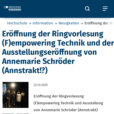
Skip to main content
Öffnet und
Öf
Sie befinden sich hier:
Hochschule
Information
Neuigkeiten
Eröffnung der R
Eröffnung der Ringvorlesung
(F)empowering Technik und der
Ausstellungseröffnung von
Annemarie Schröder
(Annstrakt!?)
22.10.2025
Eröffnung der Ringvorlesung
(F)empowering Technik und Ausstellung
von Annemarie Schröder (Annstrakt)