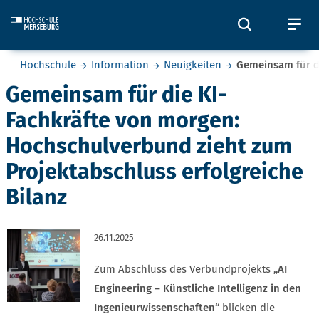
Skip to main content
Öffnet und
Öf
Sie befinden sich hier:
Hochschule
Information
Neuigkeiten
Gemeinsam für di
Gemeinsam für die KI-
Fachkräfte von morgen:
Hochschulverbund zieht zum
Projektabschluss erfolgreiche
Bilanz
26.11.2025
Zum Abschluss des Verbundprojekts
„AI
Engineering – Künstliche Intelligenz in den
Ingenieurwissenschaften“
blicken die