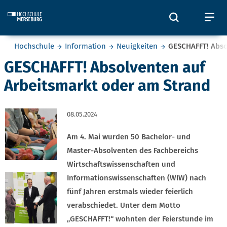
Skip to main content
Öffnet und
Öf
Sie befinden sich hier:
Hochschule
Information
Neuigkeiten
GESCHAFFT! Abso
GESCHAFFT! Absolventen auf
Arbeitsmarkt oder am Strand
08.05.2024
Am 4. Mai wurden 50 Bachelor- und
Master-Absolventen des Fachbereichs
Wirtschaftswissenschaften und
Informationswissenschaften (WIW) nach
fünf Jahren erstmals wieder feierlich
verabschiedet. Unter dem Motto
„GESCHAFFT!“ wohnten der Feierstunde im