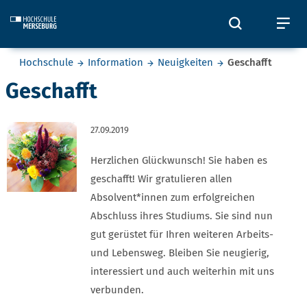
Skip to main content
Öffnet und
Öf
Sie befinden sich hier:
Hochschule
Information
Neuigkeiten
Geschafft
Geschafft
27.09.2019
Herzlichen Glückwunsch! Sie haben es
geschafft! Wir gratulieren allen
Absolvent*innen zum erfolgreichen
Abschluss ihres Studiums. Sie sind nun
gut gerüstet für Ihren weiteren Arbeits-
und Lebensweg. Bleiben Sie neugierig,
interessiert und auch weiterhin mit uns
verbunden.