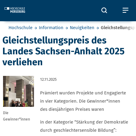
Skip to main content
Öffnet und
Öf
Sie befinden sich hier:
Hochschule
Information
Neuigkeiten
Gleichstellungsp
Gleichstellungspreis des
Landes Sachsen-Anhalt 2025
verliehen
12.11.2025
Prämiert wurden Projekte und Engagierte
in vier Kategorien. Die Gewinner*innen
des diesjährigen Preises waren
Die
Gewinner*innen
in der Kategorie “Stärkung der Demokratie
durch geschlechtersensible Bildung”: