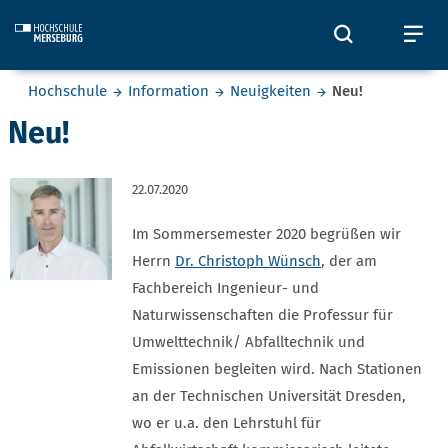
Skip to main content
Öffnet und
Öf
Sie befinden sich hier:
Hochschule
Information
Neuigkeiten
Neu!
Neu!
22.07.2020
Im Sommersemester 2020 begrüßen wir
Herrn
Dr. Christoph Wünsch
, der am
Fachbereich Ingenieur- und
Naturwissenschaften die Professur für
Umwelttechnik/ Abfalltechnik und
Emissionen begleiten wird. Nach Stationen
an der Technischen Universität Dresden,
wo er u.a. den Lehrstuhl für